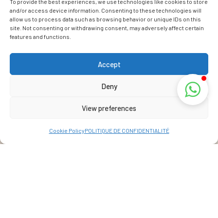
To provide the best experiences, we use technologies like cookies to store
and/or access device information. Consenting to these technologies will
allow us to process data such as browsing behavior or unique IDs on this
site. Not consenting or withdrawing consent, may adversely affect certain
features and functions.
Accept
Deny
View preferences
Cookie Policy
POLITIQUE DE CONFIDENTIALITÉ
Adresse
La Réunion, France
View Map