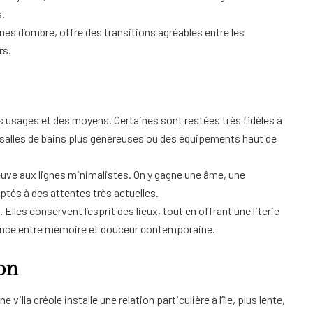
s.
nes d’ombre, offre des transitions agréables entre les
rs.
des usages et des moyens. Certaines sont restées très fidèles à
s salles de bains plus généreuses ou des équipements haut de
euve aux lignes minimalistes. On y gagne une âme, une
ptés à des attentes très actuelles.
 Elles conservent l’esprit des lieux, tout en offrant une literie
alliance entre mémoire et douceur contemporaine.
ion
a créole installe une relation particulière à l’île, plus lente,