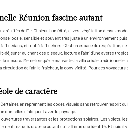
nnelle Réunion fascine autant
 réalités de l’île. Chaleur, humidité, alizés, végétation dense, modes
éponse locale, sensible et souvent très juste à un environnement puis
 à fait dedans, ni tout à fait dehors. C’est un espace de respiration, 
tit-déjeuner au chant des oiseaux, lecture à l’abri d’une averse tropical
e de mesure. Même lorsqu’elle est vaste, la villa créole traditionnel
 la circulation de l’air, la fraîcheur, la convivialité. Pour des voyageu
éole de caractère
Certaines en reprennent les codes visuels sans retrouver l’esprit du 
çon dont elles dialoguent avec le paysage.
ouvertures traversantes et les protections solaires. Les volets, les
ement marqué, protège autant qu’il affirme une identité. Et puis il y