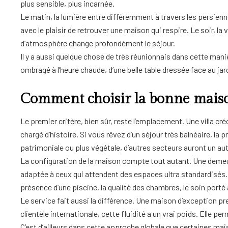
plus sensible, plus incarnée.
Le matin, la lumière entre différemment à travers les persienn
avec le plaisir de retrouver une maison qui respire. Le soir, l
d’atmosphère change profondément le séjour.
Il y a aussi quelque chose de très réunionnais dans cette maniè
ombragé à l’heure chaude, d’une belle table dressée face au ja
Comment choisir la bonne mais
Le premier critère, bien sûr, reste l’emplacement. Une villa cré
chargé d’histoire. Si vous rêvez d’un séjour très balnéaire, la
patrimoniale ou plus végétale, d’autres secteurs auront un aut
La configuration de la maison compte tout autant. Une demeu
adaptée à ceux qui attendent des espaces ultra standardisés. Il 
présence d’une piscine, la qualité des chambres, le soin porté 
Le service fait aussi la différence. Une maison d’exception pr
clientèle internationale, cette fluidité a un vrai poids. Elle perm
C’est d’ailleurs dans cette approche globale que certaines m