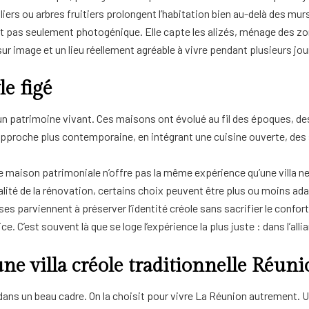
iers ou arbres fruitiers prolongent l’habitation bien au-delà des mur
n’est pas seulement photogénique. Elle capte les alizés, ménage des zo
sur image et un lieu réellement agréable à vivre pendant plusieurs jou
le figé
r d’un patrimoine vivant. Ces maisons ont évolué au fil des époques, 
e approche plus contemporaine, en intégrant une cuisine ouverte, de
e maison patrimoniale n’offre pas la même expérience qu’une villa n
lité de la rénovation, certains choix peuvent être plus ou moins ada
sses parviennent à préserver l’identité créole sans sacrifier le confort.
ce. C’est souvent là que se loge l’expérience la plus juste : dans l’
une villa créole traditionnelle Réun
 un beau cadre. On la choisit pour vivre La Réunion autrement. Une vill