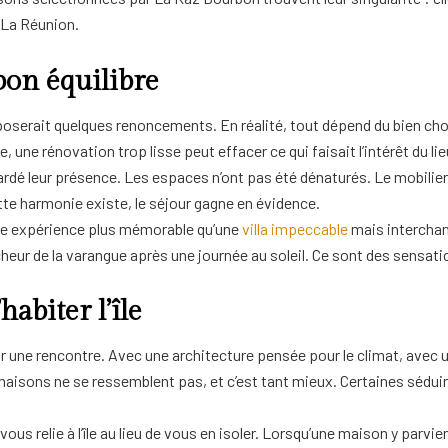
 La Réunion.
 bon équilibre
mposerait quelques renoncements. En réalité, tout dépend du bien chois
une rénovation trop lisse peut effacer ce qui faisait l’intérêt du lie
rdé leur présence. Les espaces n’ont pas été dénaturés. Le mobilier 
te harmonie existe, le séjour gagne en évidence.
ne expérience plus mémorable qu’une
villa impeccable
mais interchan
 fraîcheur de la varangue après une journée au soleil. Ce sont des sensa
abiter l’île
sir une rencontre. Avec une architecture pensée pour le climat, avec un
maisons ne se ressemblent pas, et c’est tant mieux. Certaines séduiron
u vous relie à l’île au lieu de vous en isoler. Lorsqu’une maison y parv