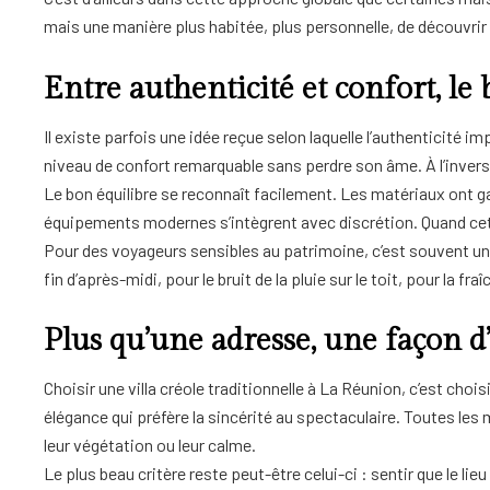
mais une manière plus habitée, plus personnelle, de découvrir
Entre authenticité et confort, le
Il existe parfois une idée reçue selon laquelle l’authenticité i
niveau de confort remarquable sans perdre son âme. À l’inverse, 
Le bon équilibre se reconnaît facilement. Les matériaux ont ga
équipements modernes s’intègrent avec discrétion. Quand cet
Pour des voyageurs sensibles au patrimoine, c’est souvent u
fin d’après-midi, pour le bruit de la pluie sur le toit, pour la
Plus qu’une adresse, une façon d’h
Choisir une villa créole traditionnelle à La Réunion, c’est choi
élégance qui préfère la sincérité au spectaculaire. Toutes les 
leur végétation ou leur calme.
Le plus beau critère reste peut-être celui-ci : sentir que le lie