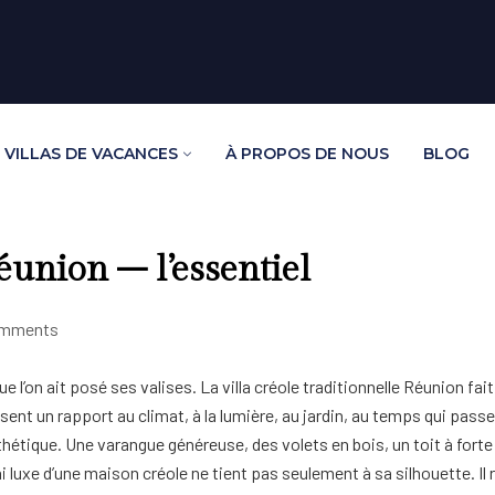
VILLAS DE VACANCES
À PROPOS DE NOUS
BLOG
éunion – l’essentiel
omments
’on ait posé ses valises. La villa créole traditionnelle Réunion fait 
ent un rapport au climat, à la lumière, au jardin, au temps qui passe –
tique. Une varangue généreuse, des volets en bois, un toit à forte pen
i luxe d’une maison créole ne tient pas seulement à sa silhouette. Il r