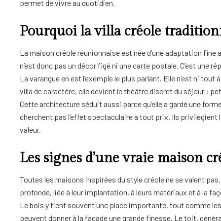
permet de vivre au quotidien.
Pourquoi la villa créole traditio
La maison créole réunionnaise est née d’une adaptation fine aux
n’est donc pas un décor figé ni une carte postale. C’est une r
La varangue en est l’exemple le plus parlant. Elle n’est ni tout
villa de caractère, elle devient le théâtre discret du séjour : pe
Cette architecture séduit aussi parce qu’elle a gardé une form
cherchent pas l’effet spectaculaire à tout prix. Ils privilégient
valeur.
Les signes d’une vraie maison cr
Toutes les maisons inspirées du style créole ne se valent pas. 
profonde, liée à leur implantation, à leurs matériaux et à la fa
Le bois y tient souvent une place importante, tout comme les 
peuvent donner à la façade une grande finesse. Le toit, général