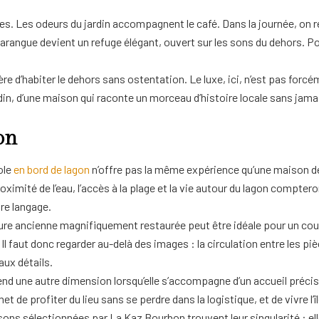
es. Les odeurs du jardin accompagnent le café. Dans la journée, on r
a varangue devient un refuge élégant, ouvert sur les sons du dehors. P
re d’habiter le dehors sans ostentation. Le luxe, ici, n’est pas forc
rdin, d’une maison qui raconte un morceau d’histoire locale sans jama
on
ole
en bord de lagon
n’offre pas la même expérience qu’une maison de 
 proximité de l’eau, l’accès à la plage et la vie autour du lagon comp
re langage.
re ancienne magnifiquement restaurée peut être idéale pour un coup
faut donc regarder au-delà des images : la circulation entre les pièces
aux détails.
end une autre dimension lorsqu’elle s’accompagne d’un accueil précis
et de profiter du lieu sans se perdre dans la logistique, et de vivre l’î
aisons sélectionnées par La Kaz Bourbon trouvent leur singularité :