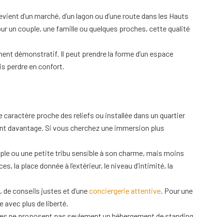
evient d’un marché, d’un lagon ou d’une route dans les Hauts
our un couple, une famille ou quelques proches, cette qualité
ément démonstratif. Il peut prendre la forme d’un espace
is perdre en confort.
caractère proche des reliefs ou installée dans un quartier
teront davantage. Si vous cherchez une immersion plus
le ou une petite tribu sensible à son charme, mais moins
, la place donnée à l’extérieur, le niveau d’intimité, la
, de conseils justes et d’une
conciergerie attentive
. Pour une
le avec plus de liberté.
 elles ne proposent pas seulement un hébergement de standing,