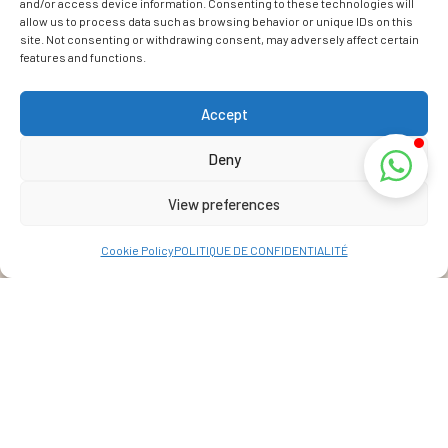
and/or access device information. Consenting to these technologies will
allow us to process data such as browsing behavior or unique IDs on this
site. Not consenting or withdrawing consent, may adversely affect certain
features and functions.
Accept
Deny
View preferences
Cookie Policy
POLITIQUE DE CONFIDENTIALITÉ
Address
La Réunion, France
View Map
+262 69 39 07 087