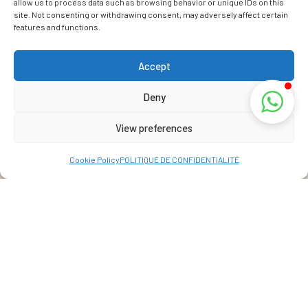
allow us to process data such as browsing behavior or unique IDs on this
site. Not consenting or withdrawing consent, may adversely affect certain
features and functions.
Accept
Deny
View preferences
Cookie Policy
POLITIQUE DE CONFIDENTIALITÉ
Adresse
La Réunion, France
View Map
+262 69 39 07 087