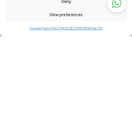
Deny
View preferences
Cookie Policy
POLITIQUE DE CONFIDENTIALITÉ
Adresse
La Réunion, France
View Map
+262 69 39 07 087
info@lakazbourbon.com