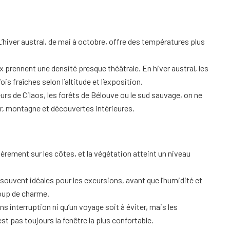
’hiver austral, de mai à octobre, offre des températures plus
aux prennent une densité presque théâtrale. En hiver austral, les
s fraîches selon l’altitude et l’exposition.
uteurs de Cilaos, les forêts de Bélouve ou le sud sauvage, on ne
er, montagne et découvertes intérieures.
ièrement sur les côtes, et la végétation atteint un niveau
.
 souvent idéales pour les excursions, avant que l’humidité et
coup de charme.
ans interruption ni qu’un voyage soit à éviter, mais les
t pas toujours la fenêtre la plus confortable.