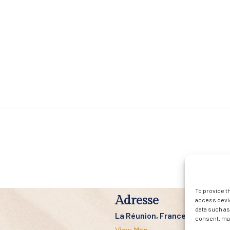
To provide t
Adresse
access devic
data such as
La Réunion, France
consent, may
View Map