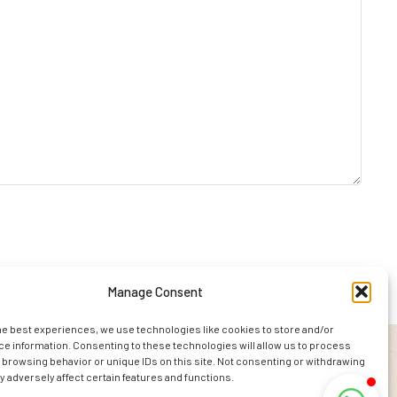
Manage Consent
he best experiences, we use technologies like cookies to store and/or
e information. Consenting to these technologies will allow us to process
 browsing behavior or unique IDs on this site. Not consenting or withdrawing
 adversely affect certain features and functions.