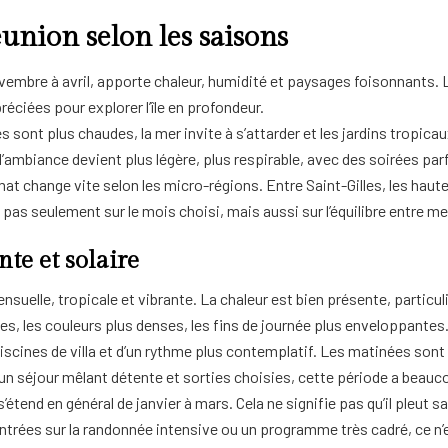
éunion selon les saisons
vembre à avril, apporte chaleur, humidité et paysages foisonnants. L
éciées pour explorer l’île en profondeur.
ées sont plus chaudes, la mer invite à s’attarder et les jardins tropic
’ambiance devient plus légère, plus respirable, avec des soirées parfoi
e climat change vite selon les micro-régions. Entre Saint-Gilles, les ha
pas seulement sur le mois choisi, mais aussi sur l’équilibre entre m
te et solaire
suelle, tropicale et vibrante. La chaleur est bien présente, particul
, les couleurs plus denses, les fins de journée plus enveloppantes
 piscines de villa et d’un rythme plus contemplatif. Les matinées sont
r un séjour mêlant détente et sorties choisies, cette période a beau
s’étend en général de janvier à mars. Cela ne signifie pas qu’il pleut s
trées sur la randonnée intensive ou un programme très cadré, ce n’es