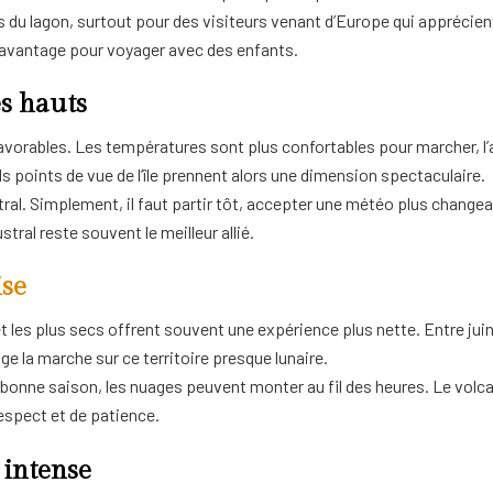
s du lagon, surtout pour des visiteurs venant d’Europe qui apprécient
i avantage pour voyager avec des enfants.
es hauts
vorables. Les températures sont plus confortables pour marcher, l’air
ds points de vue de l’île prennent alors une dimension spectaculaire.
stral. Simplement, il faut partir tôt, accepter une météo plus chan
tral reste souvent le meilleur allié.
ise
 et les plus secs offrent souvent une expérience plus nette. Entre juin
ge la marche sur ce territoire presque lunaire.
a bonne saison, les nuages peuvent monter au fil des heures. Le volca
espect et de patience.
 intense