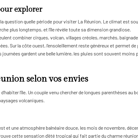
pour explorer
a question quelle période pour visiter La Réunion. Le climat est souv
rche plus longtemps, et l’île révèle toute sa dimension grandiose.
veulent combiner cirques, volcan, villages créoles, marchés, baignad
nnées. Sur la côte ouest, l’ensoleillement reste généreux et permet d
journées gardent une belle lumière, les pluies sont souvent moins pré
éunion selon vos envies
e d’habiter l’île. Un couple venu chercher de longues parenthèses au
 paysages volcaniques.
l’ouest et une atmosphère balnéaire douce, les mois de novembre, déce
rouve cette sensation d’été tropical qui fait partie du charme réunio