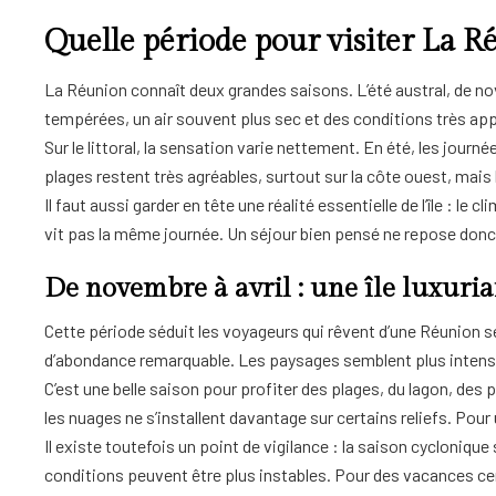
Quelle période pour visiter La R
La Réunion connaît deux grandes saisons. L’été austral, de no
tempérées, un air souvent plus sec et des conditions très appr
Sur le littoral, la sensation varie nettement. En été, les journ
plages restent très agréables, surtout sur la côte ouest, mais l
Il faut aussi garder en tête une réalité essentielle de l’île : l
vit pas la même journée. Un séjour bien pensé ne repose donc 
De novembre à avril : une île luxurian
Cette période séduit les voyageurs qui rêvent d’une Réunion sen
d’abondance remarquable. Les paysages semblent plus intenses
C’est une belle saison pour profiter des plages, du lagon, des
les nuages ne s’installent davantage sur certains reliefs. Pou
Il existe toutefois un point de vigilance : la saison cyclonique 
conditions peuvent être plus instables. Pour des vacances cen