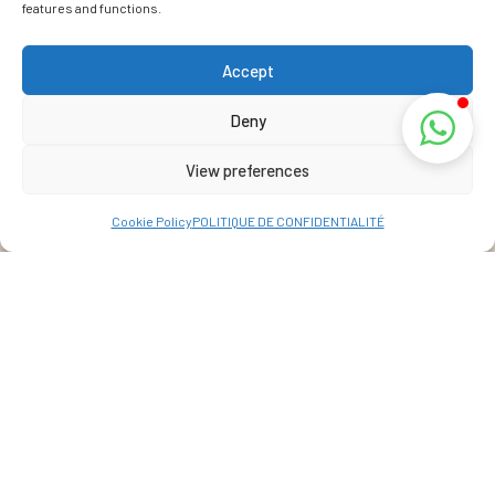
features and functions.
Accept
Deny
View preferences
Cookie Policy
POLITIQUE DE CONFIDENTIALITÉ
Adresse
La Réunion, France
View Map
+262 69 39 07 087
info@lakazbourbon.com