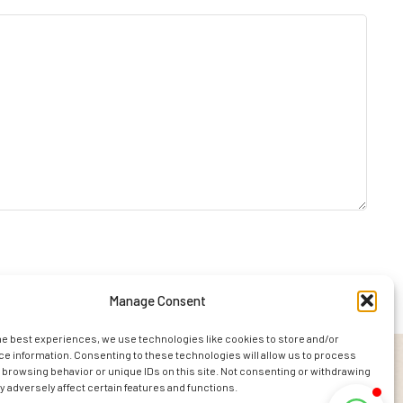
Manage Consent
he best experiences, we use technologies like cookies to store and/or
e information. Consenting to these technologies will allow us to process
 browsing behavior or unique IDs on this site. Not consenting or withdrawing
 adversely affect certain features and functions.