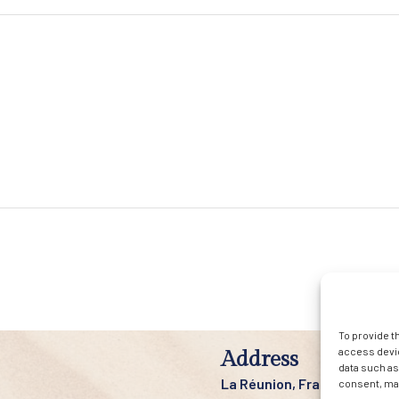
To provide t
access devic
Address
data such as
La Réunion, France
consent, may