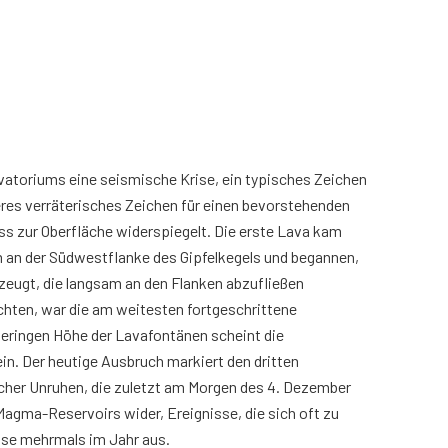
atoriums eine seismische Krise, ein typisches Zeichen
eres verräterisches Zeichen für einen bevorstehenden
ss zur Oberfläche widerspiegelt. Die erste Lava kam
 m an der Südwestflanke des Gipfelkegels und begannen,
eugt, die langsam an den Flanken abzufließen
hten, war die am weitesten fortgeschrittene
geringen Höhe der Lavafontänen scheint die
in. Der heutige Ausbruch markiert den dritten
scher Unruhen, die zuletzt am Morgen des 4. Dezember
Magma-Reservoirs wider, Ereignisse, die sich oft zu
eise mehrmals im Jahr aus.