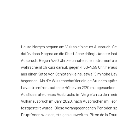
Heute Morgen begann am Vulkan ein neuer Ausbruch. Ge
dafür, dass Magma an die Oberfläche drängt. Andere In
Ausbruch. Gegen 4.40 Uhr zeichneten die Instrumente ei
wahrscheinlich kurz darauf, gegen 4.50-4.55 Uhr, herau
aus einer Kette von Schloten kleine, etwa 15 m hohe L
begannen. Als die Wissenschaftler einige Stunden spä
Lavastromfront auf eine Höhe von 2120 m abgesunken. A
Ausflussrate dieses Ausbruchs im Vergleich zu den meis
Vulkanausbruch im Jahr 2020, nach Ausbrüchen im Febru
festgestellt wurde. Diese vorangegangenen Perioden spi
Eruptionen wie der jetzigen ausweiten. Piton de la Four