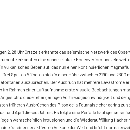
gen 2:28 Uhr Ortszeit erkannte das seismische Netzwerk des Observ
strumente erkannten eine schnelle lokale Bodenverformung, ein weit
n vulkanisches Beben auf, das nun einen kontinuierlichen Magmaflu
s. Drei Spalten öffneten sich in einer Höhe zwischen 2190 und 2300
avafontänen auszubrechen. Der Ausbruch hat mehrere Lavaströme erz
ter im Rahmen einer Luftaufnahme erste visuelle Beobachtungen mac
ngesichts dieser eher geringen Vortriebsgeschwindigkeit und der 
ten früheren Ausbrüchen des Piton de la Fournaise eher gering zu se
ar und April dieses Jahres. Es folgte eine Periode häufiger seismi
egeln wahrscheinlich Intrusionen und die Wiederauffüllung flacher 
naise ist einer der aktivsten Vulkane der Welt und bricht normalerw